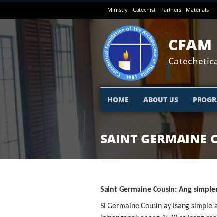
Skip
Ministry
Catechist
Partners
Materials
to
main
content
CFAM
Catechetica
HOME
ABOUT US
PROGR
SAINT GERMAINE 
Saint Germaine Cousin: Ang simpl
Si Germaine Cousin ay isang simple 