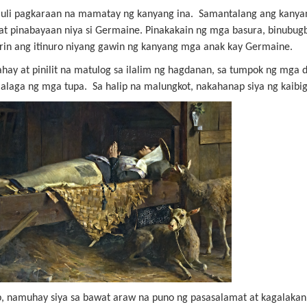
li pagkaraan na mamatay ng kanyang ina. Samantalang ang kanya
t pinabayaan niya si Germaine. Pinakakain ng mga basura, binubugb
rin ang itinuro niyang gawin ng kanyang mga anak kay Germaine.
ahay at pinilit na matulog sa ilalim ng hagdanan, sa tumpok ng mga
alaga ng mga tupa. Sa halip na malungkot, nakahanap siya ng kaibi
, namuhay siya sa bawat araw na puno ng pasasalamat at kagalakan.