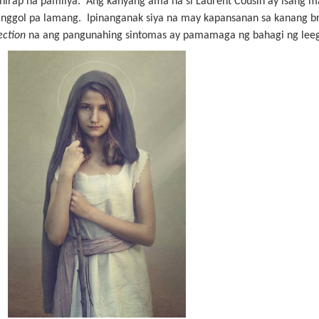
hirap na pamilya. Ang kanyang ama na si Laurent Cousin ay isang m
anggol pa lamang. Ipinanganak siya na may kapansanan sa kanang br
ection
na ang pangunahing sintomas ay pamamaga ng bahagi ng leeg