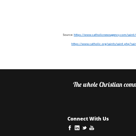
Source:
https://www.catholicnewsagency.com/saint/
https://www.catholic.org/saints/saint.php?sai
The whole Christian commu
Connect With Us