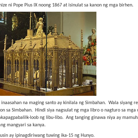
ize ni Pope Pius IX noong 1867 at isinulat sa kanon ng mga birhen.
i inaasahan na maging santo ay kinilala ng Simbahan. Wala siyang re
yon sa Simbahan. Hindi siya nagsulat ng mga libro o nagturo sa mga 
akapagpabalilk-loob ng libu-libo. Ang tanging ginawa niya ay mamuh
ng mangyari sa kanya.
usin ay ipinagdiriwang tuwing ika-15 ng Hunyo.