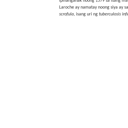
ipinanganak noong 1579 sa isang ma
Laroche ay namatay noong siya ay s
scrofula
, isang uri ng
tuberculosis inf