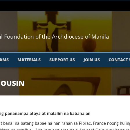
l Foundation of the Archdiocese of Manila
AMS
MATERIALS
SUPPORT US
JOIN US
CONTACT 
COUSIN
eng pananampalataya at malalim na kabanalan
at banal na batang babae na nanirahan sa Pibrac, France noong hulin