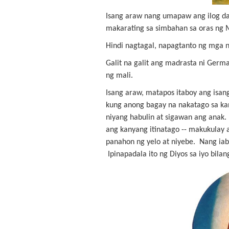
Isang araw nang umapaw ang ilog dah
makarating sa simbahan sa oras ng 
Hindi nagtagal, napagtanto ng mga n
Galit na galit ang madrasta ni Ger
ng mali.
Isang araw, matapos itaboy ang isan
kung anong bagay na nakatago sa kan
niyang habulin at sigawan ang anak.
ang kanyang itinatago -- makukulay
panahon ng yelo at niyebe. Nang iabo
Ipinapadala ito ng Diyos sa iyo bil