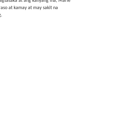
agsasaka at ang kanyang ina, Marie
aso at kamay at may sakit na
.