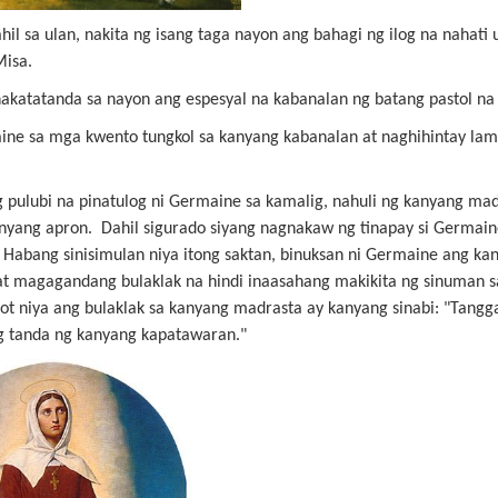
il sa ulan, nakita ng isang taga nayon ang bahagi ng ilog na nahati
Misa.
akatatanda sa nayon ang espesyal na kabanalan ng batang pastol na 
maine sa mga kwento tungkol sa kanyang kabanalan at naghihintay l
g pulubi na pinatulog ni Germaine sa kamalig, nahuli ng kanyang mad
yang apron. Dahil sigurado siyang nagnakaw ng tinapay si Germaine 
 Habang sinisimulan niya itong saktan, binuksan ni Germaine ang k
 at magagandang bulaklak na hindi inaasahang makikita ng sinuman
t niya ang bulaklak sa kanyang madrasta ay kanyang sinabi: "Tanggap
ang tanda ng kanyang kapatawaran."