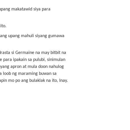
 upang makatawid siya para
ito.
amang upang mahuli siyang gumawa
rasta si Germaine na may bitbit na
para ipakain sa pulubi, sinimulan
anyang apron at mula doon nahulog
 sa loob ng maraming buwan sa
in mo po ang bulaklak na ito, Inay.