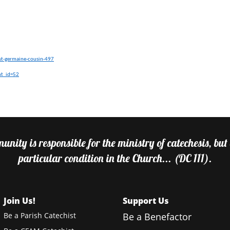
st-germaine-cousin-497
nt_id=52
nity is responsible for the ministry of catechesis, but
particular condition in the Church... (DC 111).
Join Us!
Support Us
Be a Parish Catechist
Be a Benefactor