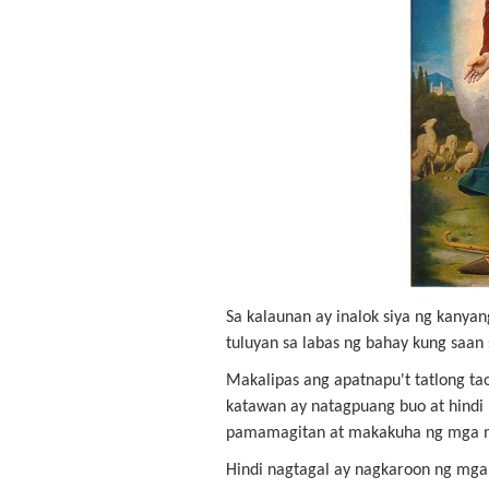
Sa kalaunan ay inalok siya ng kanyan
tuluyan sa labas ng bahay kung saa
Makalipas ang apatnapu't tatlong ta
katawan ay natagpuang buo at hindi
pamamagitan at makakuha ng mga ma
Hindi nagtagal ay nagkaroon ng mga