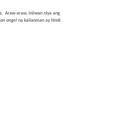
s. Araw-araw, iniiwan niya ang
ian angel
na kailanman ay hindi