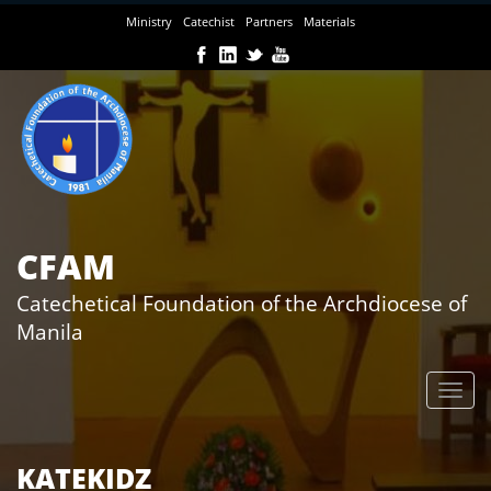
Skip
Ministry
Catechist
Partners
Materials
to
main
content
CFAM
Catechetical Foundation of the Archdiocese of
Manila
KATEKIDZ