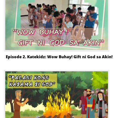
Episode 2. Katekidz: Wow Buhay! Gift ni God sa Akin!