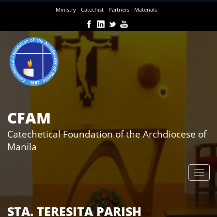
Skip
Ministry
Catechist
Partners
Materials
to
main
content
CFAM
Catechetical Foundation of the Archdiocese of
Manila
STA. TERESITA PARISH