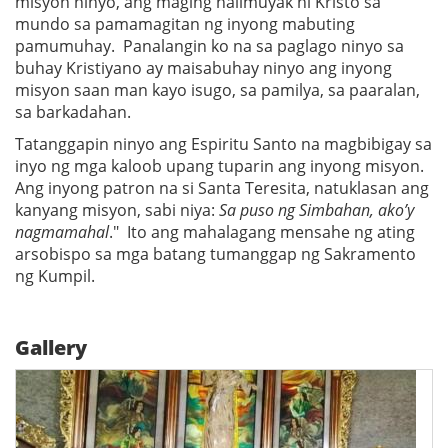
misyon ninyo, ang maging halimuyak ni Kristo sa
mundo sa pamamagitan ng inyong mabuting
pamumuhay. Panalangin ko na sa paglago ninyo sa
buhay Kristiyano ay maisabuhay ninyo ang inyong
misyon saan man kayo isugo, sa pamilya, sa paaralan,
sa barkadahan.
Tatanggapin ninyo ang Espiritu Santo na magbibigay sa
inyo ng mga kaloob upang tuparin ang inyong misyon.
Ang inyong patron na si Santa Teresita, natuklasan ang
kanyang misyon, sabi niya:
Sa puso ng Simbahan, ako’y
nagmamahal
." Ito ang mahalagang mensahe ng ating
arsobispo sa mga batang tumanggap ng Sakramento
ng Kumpil.
Gallery