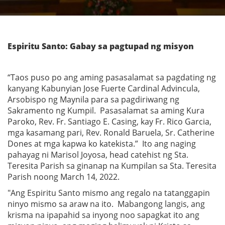
Espiritu Santo: Gabay sa pagtupad ng misyon
“Taos puso po ang aming pasasalamat sa pagdating ng
kanyang Kabunyian Jose Fuerte Cardinal Advincula,
Arsobispo ng Maynila para sa pagdiriwang ng
Sakramento ng Kumpil. Pasasalamat sa aming Kura
Paroko, Rev. Fr. Santiago E. Casing, kay Fr. Rico Garcia,
mga kasamang pari, Rev. Ronald Baruela, Sr. Catherine
Dones at mga kapwa ko katekista.” Ito ang naging
pahayag ni Marisol Joyosa, head catehist ng Sta.
Teresita Parish sa ginanap na Kumpilan sa Sta. Teresita
Parish noong March 14, 2022.
"Ang Espiritu Santo mismo ang regalo na tatanggapin
ninyo mismo sa araw na ito. Mabangong langis, ang
krisma na ipapahid sa inyong noo sapagkat ito ang